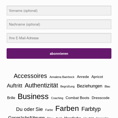
abonnieren
Accessoires
Anrede
Apricot
Annalena Baerbock
Authentizität
Auftritt
Beziehungen
Begrüßung
Blau
Business
Brille
Combat Boots
Dresscode
Coaching
Farben
Farbtyp
Du oder Sie
Farbe
Gesprächsführung