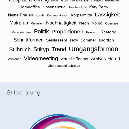
Haarfarbe
Glow
Gold
Hautbild
hierarchie
Homeoffice
Hosenanzug
Katy Perry
Joachim Löw
Lässigkeit
kleine Frauen
Körpermitte
Kombi
Kommunikation
Make up
Nachhaltigkeit
Neon
No go
Manieren
Oversize
Politik
Proportionen
Rhetorik
Persönlichkeit
Präsenz
Schnittformen
Seinlassen!
sexy
Sommer
sportlich
Umgangsformen
Stiltyp
Trend
Stilbruch
Videomeeting
weißes Hemd
virtuelle Teams
Vertrauen
Überzeugend auftreten
Stilberatung