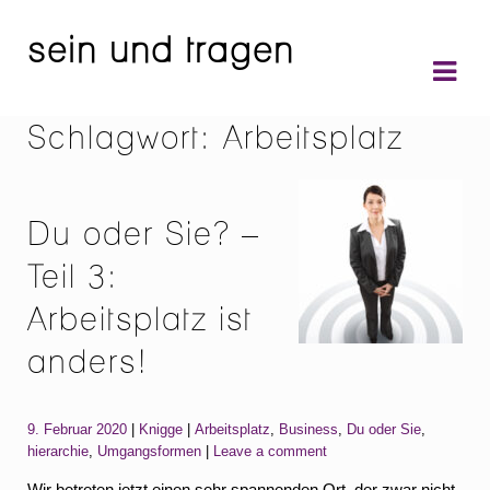
sein und tragen
Skip
Skip
to
to
navigation
content
Schlagwort:
Arbeitsplatz
Du oder Sie? –
Teil 3:
Arbeitsplatz ist
anders!
Categories:
Tags:
9. Februar 2020
Knigge
Arbeitsplatz
,
Business
,
Du oder Sie
,
hierarchie
,
Umgangsformen
Leave a comment
Wir betreten jetzt einen sehr spannenden Ort, der zwar nicht