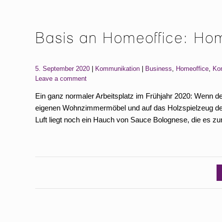
Basis an Homeoffice: Hom
Categories:
Tags:
5. September 2020
Kommunikation
Business
,
Homeoffice
,
Ko
Leave a comment
Ein ganz normaler Arbeitsplatz im Frühjahr 2020: Wenn der 
eigenen Wohnzimmermöbel und auf das Holzspielzeug der K
Luft liegt noch ein Hauch von Sauce Bolognese, die es zu
Seitennummerierung
der
Beiträge