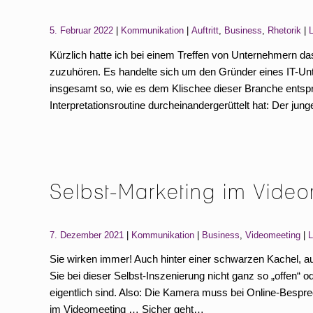
Categories:
Tags:
5. Februar 2022
Kommunikation
Auftritt
,
Business
,
Rhetorik
Kürzlich hatte ich bei einem Treffen von Unternehmern
zuzuhören. Es handelte sich um den Gründer eines IT-Unt
insgesamt so, wie es dem Klischee dieser Branche entsp
Interpretationsroutine durcheinandergerüttelt hat: Der j
Selbst-Marketing im Vide
Categories:
Tags:
7. Dezember 2021
Kommunikation
Business
,
Videomeeting
L
Sie wirken immer! Auch hinter einer schwarzen Kachel, au
Sie bei dieser Selbst-Inszenierung nicht ganz so „offen
eigentlich sind. Also: Die Kamera muss bei Online-Bespre
im Videomeeting … Sicher geht…