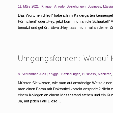
Categories:
Tags:
11. März 2021
Knigge
Anrede
,
Beziehungen
,
Business
,
Lässig
Das Wörtchen „Hey!“ habe ich im Kindergarten kennengele
Förmchen!“ oder „Hey, jetzt komm ich an die Schaukel!“ 
benutzt und gehört. Etwa „Hey, lass mich mal an deiner Zi
Umgangsformen: Worauf 
Categories:
Tags:
8. September 2020
Knigge
Beziehungen
,
Business
,
Manieren
Müssen Sie wissen, wie man auf anständige Weise einen
man einen Baron mit Doktortitel korrekt anspricht? Nicht
einem Kollegen an einem Messestand stehen und ein Ku
Ja, auf jeden Fall! Diese…