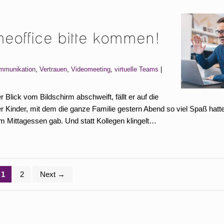
eoffice bitte kommen!
mmunikation
,
Vertrauen
,
Videomeeting
,
virtuelle Teams
Blick vom Bildschirm abschweift, fällt er auf die
inder, mit dem die ganze Familie gestern Abend so viel Spaß hatte.
m Mittagessen gab. Und statt Kollegen klingelt…
1
2
Next
→