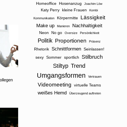
Homeoffice
Hosenanzug
Joachim Löw
Katy Perry
kleine Frauen
Kombi
Lässigkeit
Körpermitte
Kommunikation
Make up
Nachhaltigkeit
Manieren
Neon
No go
Oversize
Persönlichkeit
Politik
Proportionen
Präsenz
Schnittformen
Rhetorik
Seinlassen!
Stilbruch
sexy
Sommer
sportlich
Stiltyp
Trend
Umgangsformen
Vertrauen
ollegen
Videomeeting
virtuelle Teams
weißes Hemd
Überzeugend auftreten