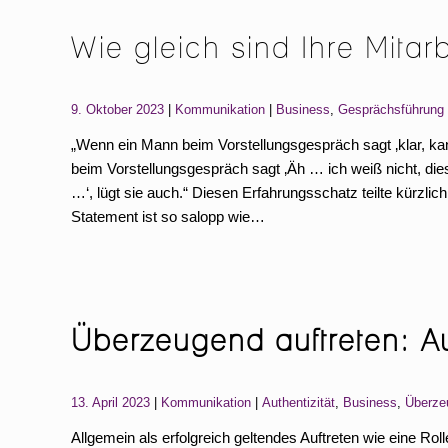
Wie gleich sind Ihre Mitar
Categories:
Tags:
9. Oktober 2023
Kommunikation
Business
,
Gesprächsführung
„Wenn ein Mann beim Vorstellungsgespräch sagt ‚klar, kann
beim Vorstellungsgespräch sagt ‚Äh … ich weiß nicht, die
…‘, lügt sie auch.“ Diesen Erfahrungsschatz teilte kürzlic
Statement ist so salopp wie…
Überzeugend auftreten: Aut
Categories:
Tags:
13. April 2023
Kommunikation
Authentizität
,
Business
,
Überze
Allgemein als erfolgreich geltendes Auftreten wie eine Rol