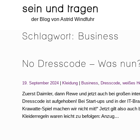
sein und tragen
Skip
Skip
der Blog von Astrid Windfuhr
to
to
navigation
content
Schlagwort:
Business
No Dresscode – Was nun
Categories:
Tags:
19. September 2024
Kleidung
Business
,
Dresscode
,
weißes 
Zuerst Daimler, dann Rewe und jetzt auch bei großen int
Dresscode ist aufgehoben! Bei Start-ups und in der IT-Br
Krawatte-Spiel machen wir nicht mit!“ Jetzt gilt also au
Kleiderregeln waren leicht zu befolgen: Anzug…