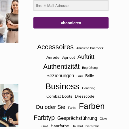
abonnieren
Accessoires
Annalena Baerbock
Auftritt
Anrede
Apricot
Authentizität
Begrüßung
Beziehungen
Brille
Blau
Business
Coaching
Combat Boots
Dresscode
Farben
Du oder Sie
Farbe
Farbtyp
Gesprächsführung
Glow
Haarfarbe
Gold
Hautbild
hierarchie