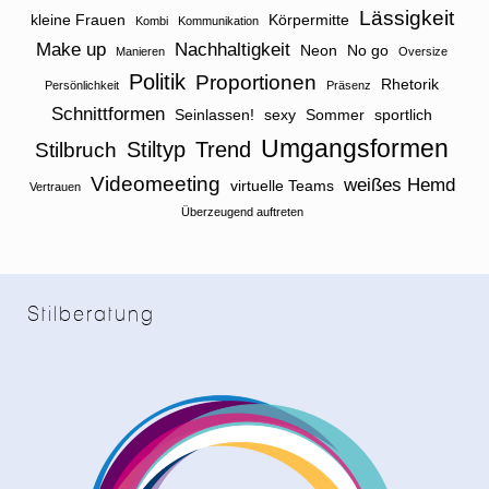
Lässigkeit
kleine Frauen
Körpermitte
Kombi
Kommunikation
Make up
Nachhaltigkeit
Neon
No go
Manieren
Oversize
Politik
Proportionen
Rhetorik
Persönlichkeit
Präsenz
Schnittformen
Seinlassen!
sexy
Sommer
sportlich
Umgangsformen
Stiltyp
Trend
Stilbruch
Videomeeting
weißes Hemd
virtuelle Teams
Vertrauen
Überzeugend auftreten
Stilberatung