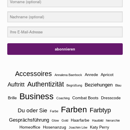
abonnieren
Accessoires
Anrede
Apricot
Annalena Baerbock
Authentizität
Auftritt
Beziehungen
Begrüßung
Blau
Business
Brille
Combat Boots
Dresscode
Coaching
Farben
Farbtyp
Du oder Sie
Farbe
Gesprächsführung
Haarfarbe
Glow
Gold
Hautbild
hierarchie
Homeoffice
Hosenanzug
Katy Perry
Joachim Löw