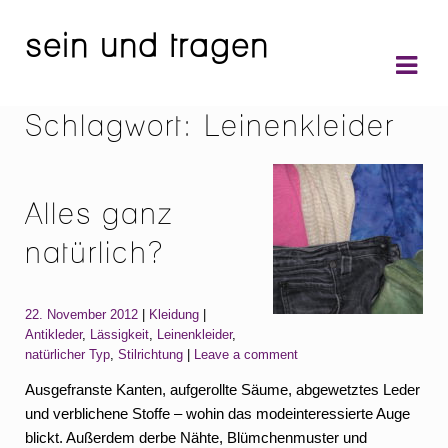
sein und tragen
Skip
Skip
to
to
navigation
content
Schlagwort:
Leinenkleider
Alles ganz
natürlich?
Categories:
Tags:
22. November 2012
Kleidung
Antikleder
,
Lässigkeit
,
Leinenkleider
,
natürlicher Typ
,
Stilrichtung
Leave a comment
Ausgefranste Kanten, aufgerollte Säume, abgewetztes Leder
und verblichene Stoffe – wohin das modeinteressierte Auge
blickt. Außerdem derbe Nähte, Blümchenmuster und