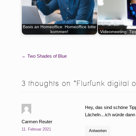
Basis an Homeoffice: Homeoffice bitte
kommen!
Videomeeting: Tipps
Beitragsnavigation
←
Two Shades of Blue
3 thoughts on “
Flurfunk digital
Hey, das sind schöne Tip
Lächeln…ich würde dann d
Carmen Reuter
11. Februar 2021
Antworten