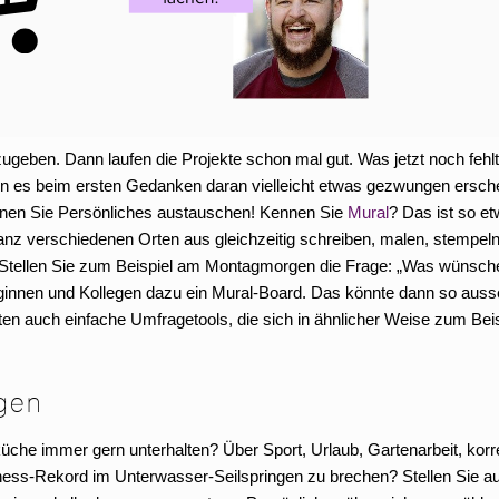
zugeben. Dann laufen die Projekte schon mal gut. Was jetzt noch fehlt,
n es beim ersten Gedanken daran vielleicht etwas gezwungen ersche
 denen Sie Persönliches austauschen! Kennen Sie
Mural
? Das ist so e
ganz verschiedenen Orten aus gleichzeitig schreiben, malen, stempel
 Stellen Sie zum Beispiel am Montagmorgen die Frage: „Was wünsche
ginnen und Kollegen dazu ein Mural-Board. Das könnte dann so aus
ten auch einfache Umfragetools, die sich in ähnlicher Weise zum Beis
agen
üche immer gern unterhalten? Über Sport, Urlaub, Gartenarbeit, korr
ness-Rekord im Unterwasser-Seilspringen zu brechen? Stellen Sie a