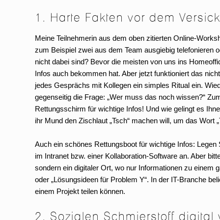
1. Harte Fakten vor dem Versi
Meine Teilnehmerin aus dem oben zitierten Online-Works
zum Beispiel zwei aus dem Team ausgiebig telefonieren ode
nicht dabei sind? Bevor die meisten von uns ins Homeoffi
Infos auch bekommen hat. Aber jetzt funktioniert das n
jedes Gesprächs mit Kollegen ein simples Ritual ein. Wie
gegenseitig die Frage: „Wer muss das noch wissen?“ Zum gu
Rettungsschirm für wichtige Infos! Und wie gelingt es Ih
ihr Mund den Zischlaut „Tsch“ machen will, um das Wort „Ts
Auch ein schönes Rettungsboot für wichtige Infos: Lege
im Intranet bzw. einer Kollaboration-Software an. Aber bi
sondern ein digitaler Ort, wo nur Informationen zu ein
oder „Lösungsideen für Problem Y“. In der IT-Branche beli
einem Projekt teilen können.
2. Sozialen Schmierstoff digital 