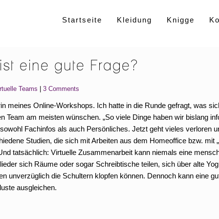
Startseite
Kleidung
Knigge
K
 ist eine gute Frage?
irtuelle Teams
3 Comments
erin meines Online-Workshops. Ich hatte in die Runde gefragt, was sic
llen Team am meisten wünschen. „So viele Dinge haben wir bislang inf
„sowohl Fachinfos als auch Persönliches. Jetzt geht vieles verloren 
iedene Studien, die sich mit Arbeiten aus dem Homeoffice bzw. mit
Und tatsächlich: Virtuelle Zusammenarbeit kann niemals eine mensch
ieder sich Räume oder sogar Schreibtische teilen, sich über alte Yog
gen unverzüglich die Schultern klopfen können. Dennoch kann eine gu
uste ausgleichen.