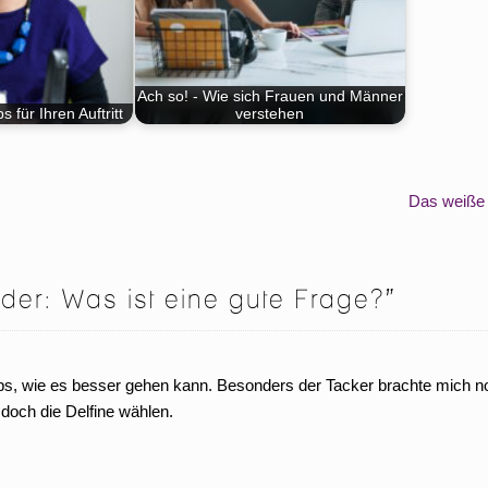
Ach so! - Wie sich Frauen und Männer
 für Ihren Auftritt
verstehen
Das weiß
 oder: Was ist eine gute Frage?
”
ps, wie es besser gehen kann. Besonders der Tacker brachte mich 
och die Delfine wählen.