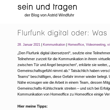
sein und tragen
Skip
Skip
der Blog von Astrid Windfuhr
to
to
navigation
content
Flurfunk digital oder: Was
Categories:
Tags:
28. Januar 2021
Kommunikation
Homeoffice
,
Videomeeting
,
v
„Den Flurfunk digital übersetzen!“, seufzte eine Teilnehm
Teilnehmer zurzeit für die Kommunikation in ihrem virtue
zwischen Tür und Angel besprochen“, erklärte sie weiter, 
Gemeinschaftsgefühl nimmt ab.“ Tatsächlich haben versch
Teams“ beschäftigen, diese Gefahr immer wieder belegt. 
Nähe erzeugen wie die Arbeit in einem Team, dessen Mitgl
Gemeinschafts-Kühlschrank streiten – und sich bei Erfol
Kommunikation von Homeoffice zu Homeoffice einige Verl
Hier meine Tipps: