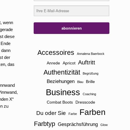
t, wenn
abonnieren
 gerade
st diese
m Ende
h dann
Accessoires
Annalena Baerbock
st der
Auftritt
Anrede
Apricot
ken, das
Authentizität
Begrüßung
Beziehungen
Brille
Blau
Pinnwand
Business
-Pinnwand,
Coaching
nden X“
Combat Boots
Dresscode
en zu
Farben
Du oder Sie
Farbe
Farbtyp
Gesprächsführung
Glow