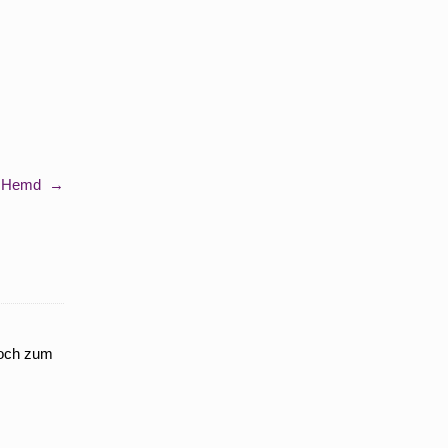
e Hemd
→
noch zum