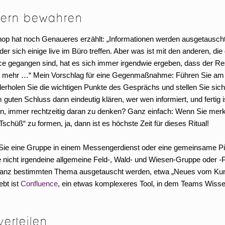
ckern bewahren
hop hat noch Genaueres erzählt: „Informationen werden ausgetausch
r sich einige live im Büro treffen. Aber was ist mit den anderen, die
ce gegangen sind, hat es sich immer irgendwie ergeben, dass der Re
icht mehr …“ Mein Vorschlag für eine Gegenmaßnahme: Führen Sie a
derholen Sie die wichtigen Punkte des Gesprächs und stellen Sie sic
ten Schluss dann eindeutig klären, wer wen informiert, und fertig i
nen, immer rechtzeitig daran zu denken? Ganz einfach: Wenn Sie mer
chüß“ zu formen, ja, dann ist es höchste Zeit für dieses Ritual!
n Sie eine Gruppe in einem Messengerdienst oder eine gemeinsame 
tte nicht irgendeine allgemeine Feld-, Wald- und Wiesen-Gruppe oder 
em ganz bestimmten Thema ausgetauscht werden, etwa „Neues vom Ku
ebt ist
Confluence
, ein etwas komplexeres Tool, in dem Teams Wiss
verteilen