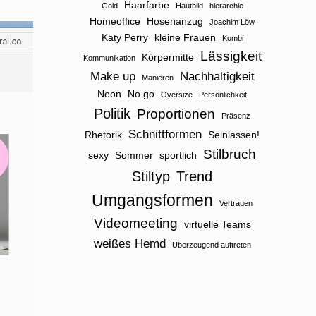
Haarfarbe
Gold
Hautbild
hierarchie
Homeoffice
Hosenanzug
Joachim Löw
Katy Perry
kleine Frauen
Kombi
Lässigkeit
Körpermitte
Kommunikation
Make up
Nachhaltigkeit
Manieren
Neon
No go
Oversize
Persönlichkeit
Politik
Proportionen
Präsenz
Schnittformen
Rhetorik
Seinlassen!
Stilbruch
sexy
Sommer
sportlich
Stiltyp
Trend
Umgangsformen
Vertrauen
Videomeeting
virtuelle Teams
weißes Hemd
Überzeugend auftreten