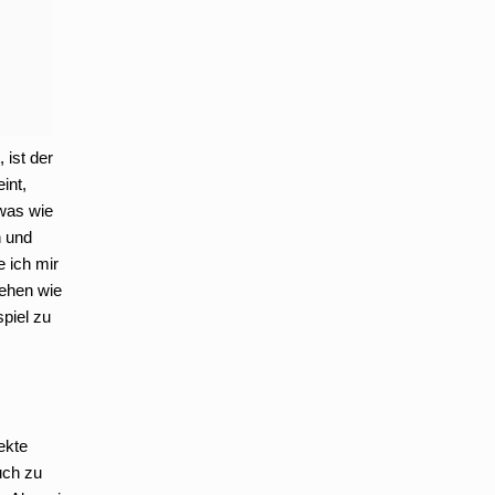
 ist der
int,
twas wie
n und
 ich mir
sehen wie
piel zu
ekte
uch zu