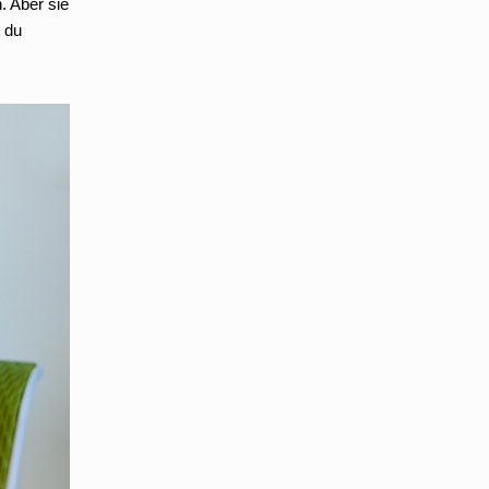
. Aber sie
 du